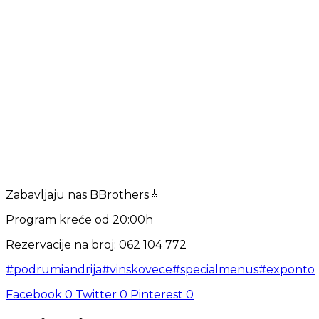
Zabavljaju nas BBrothers🎸
Program kreće od 20:00h
Rezervacije na broj: 062 104 772
#podrumiandrija
#vinskovece
#specialmenus
#exponto
Facebook
0
Twitter
0
Pinterest
0