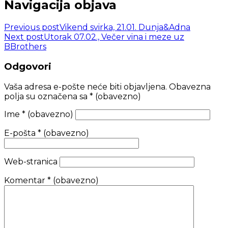
Navigacija objava
Previous post
Vikend svirka, 21.01. Dunja&Adna
Next post
Utorak 07.02., Večer vina i meze uz
BBrothers
Odgovori
Vaša adresa e-pošte neće biti objavljena.
Obavezna
polja su označena sa
* (obavezno)
Ime
* (obavezno)
E-pošta
* (obavezno)
Web-stranica
Komentar
* (obavezno)