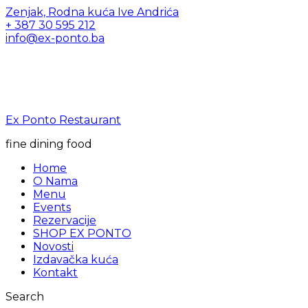
Zenjak, Rodna kuća Ive Andrića
+ 387 30 595 212
info@ex-ponto.ba
Ex Ponto Restaurant
fine dining food
Home
O Nama
Menu
Events
Rezervacije
SHOP EX PONTO
Novosti
Izdavačka kuća
Kontakt
Search