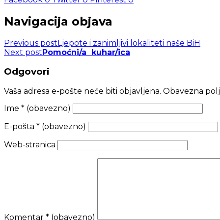
Navigacija objava
Previous post
Ljepote i zanimljivi lokaliteti naše BiH
Next post
Pomoćni/a kuhar/ica
Odgovori
Vaša adresa e-pošte neće biti objavljena.
Obavezna polj
Ime
* (obavezno)
E-pošta
* (obavezno)
Web-stranica
Komentar
* (obavezno)