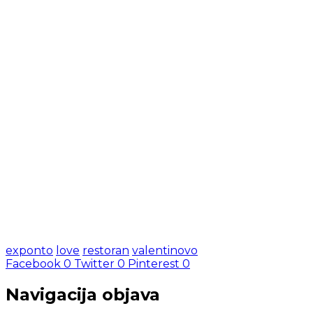
exponto
love
restoran
valentinovo
Facebook
0
Twitter
0
Pinterest
0
Navigacija objava