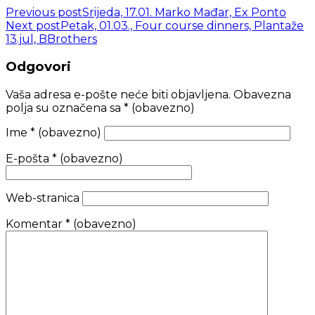
Previous post
Srijeda, 17.01. Marko Mađar, Ex Ponto
Next post
Petak, 01.03., Four course dinners, Plantaže
13.jul, BBrothers
Odgovori
Vaša adresa e-pošte neće biti objavljena.
Obavezna
polja su označena sa
* (obavezno)
Ime
* (obavezno)
E-pošta
* (obavezno)
Web-stranica
Komentar
* (obavezno)