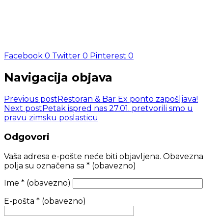
Facebook
0
Twitter
0
Pinterest
0
Navigacija objava
Previous post
Restoran & Bar Ex ponto zapošljava!
Next post
Petak ispred nas 27.01. pretvorili smo u
pravu zimsku poslasticu
Odgovori
Vaša adresa e-pošte neće biti objavljena.
Obavezna
polja su označena sa
* (obavezno)
Ime
* (obavezno)
E-pošta
* (obavezno)