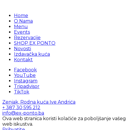
Home
O Nama
Menu
Events
Rezervacije
SHOP EX PONTO
Novosti
Izdavačka kuća
Kontakt
Facebook
YouTube
Instagram
Tripadvisor
TikTok
Zenjak, Rodna kuća Ive Andrića
+ 387 30 595 212
info@ex-ponto.ba
Ova web stranica koristi kolačiće za poboljšanje vašeg
web iskustva.
Prihvatite