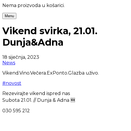
Nema proizvoda u košarici.
Menu
Vikend svirka, 21.01.
Dunja&Adna
18 siječnja, 2023
News
Vikend.Vino.Večera.ExPonto.Glazba uživo.
#novost
Rezevirajte vikend ispred nas
Subota 21.01. // Dunja & Adna 🆕
030 595 212