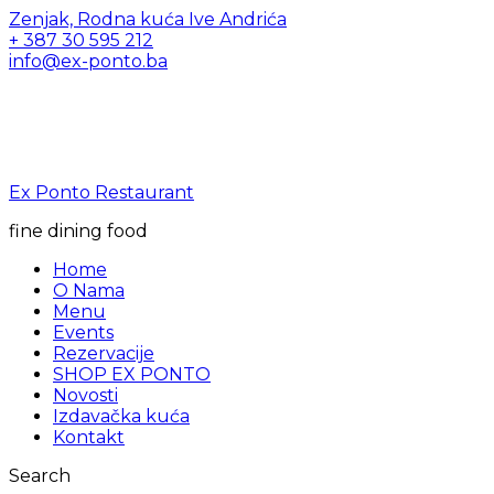
Zenjak, Rodna kuća Ive Andrića
+ 387 30 595 212
info@ex-ponto.ba
Ex Ponto Restaurant
fine dining food
Home
O Nama
Menu
Events
Rezervacije
SHOP EX PONTO
Novosti
Izdavačka kuća
Kontakt
Search