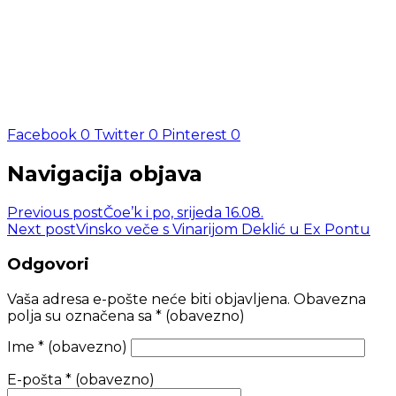
Facebook
0
Twitter
0
Pinterest
0
Navigacija objava
Previous post
Čoe’k i po, srijeda 16.08.
Next post
Vinsko veče s Vinarijom Deklić u Ex Pontu
Odgovori
Vaša adresa e-pošte neće biti objavljena.
Obavezna
polja su označena sa
* (obavezno)
Ime
* (obavezno)
E-pošta
* (obavezno)