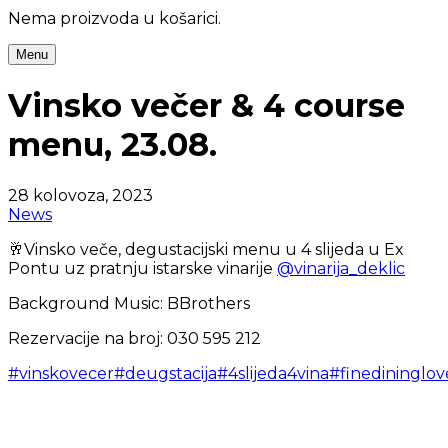
Nema proizvoda u košarici.
Menu
Vinsko večer & 4 course
menu, 23.08.
28 kolovoza, 2023
News
🥂Vinsko veče, degustacijski menu u 4 slijeda u Ex
Pontu uz pratnju istarske vinarije
@vinarija_deklic
Background Music: BBrothers
Rezervacije na broj: 030 595 212
#vinskovecer
#deugstacija
#4slijeda4vina
#finedininglov